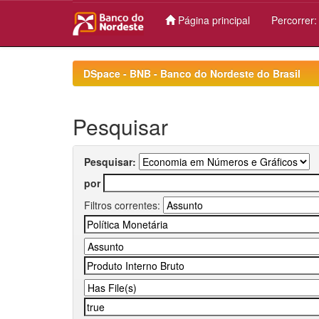
Página principal
Percorrer
Skip
navigation
DSpace - BNB - Banco do Nordeste do Brasil
Pesquisar
Pesquisar:
por
Filtros correntes: