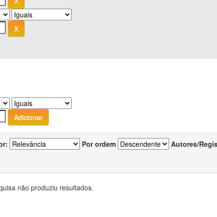
or:
Por ordem
Autores/Regi
quisa não produziu resultados.