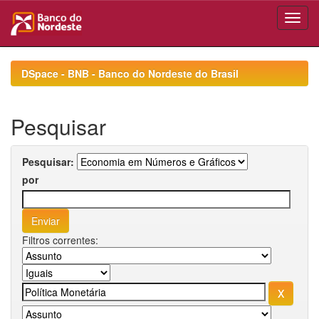
Skip
navigation
DSpace - BNB - Banco do Nordeste do Brasil
Pesquisar
Pesquisar:
por
Filtros correntes: