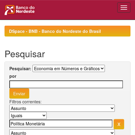
Skip
navigation
DSpace - BNB - Banco do Nordeste do Brasil
Pesquisar
Pesquisar:
por
Filtros correntes: