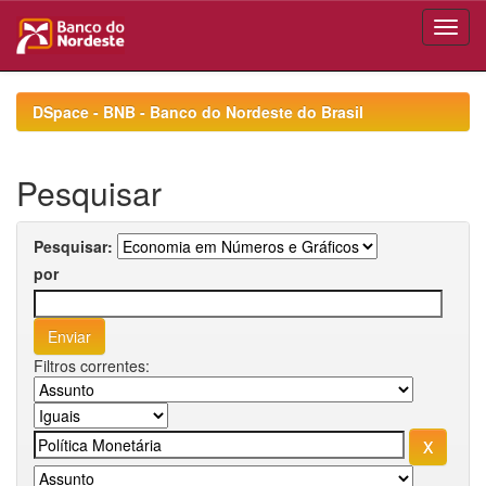
Skip
navigation
DSpace - BNB - Banco do Nordeste do Brasil
Pesquisar
Pesquisar:
por
Filtros correntes: