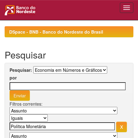
Skip
navigation
DSpace - BNB - Banco do Nordeste do Brasil
Pesquisar
Pesquisar:
por
Filtros correntes: