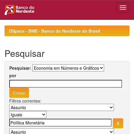
Skip
navigation
DSpace - BNB - Banco do Nordeste do Brasil
Pesquisar
Pesquisar:
por
Filtros correntes: