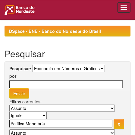
Skip
navigation
DSpace - BNB - Banco do Nordeste do Brasil
Pesquisar
Pesquisar:
por
Filtros correntes: