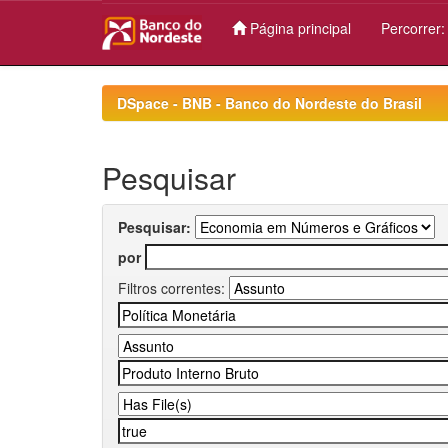
Página principal
Percorrer
Skip
navigation
DSpace - BNB - Banco do Nordeste do Brasil
Pesquisar
Pesquisar:
por
Filtros correntes: