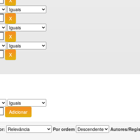
or:
Por ordem
Autores/Regi