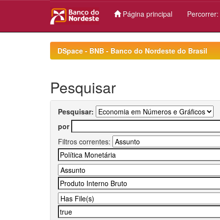
Página principal
Percorrer
Skip
navigation
DSpace - BNB - Banco do Nordeste do Brasil
Pesquisar
Pesquisar:
por
Filtros correntes: