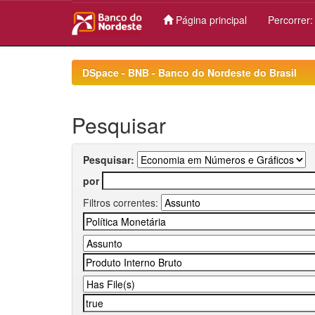
Página principal
Percorrer
Skip
navigation
DSpace - BNB - Banco do Nordeste do Brasil
Pesquisar
Pesquisar:
por
Filtros correntes: