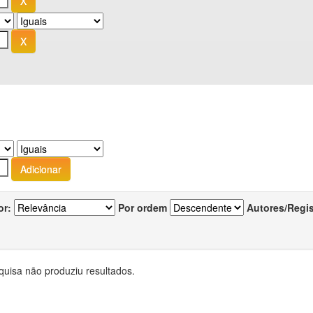
or:
Por ordem
Autores/Regi
quisa não produziu resultados.