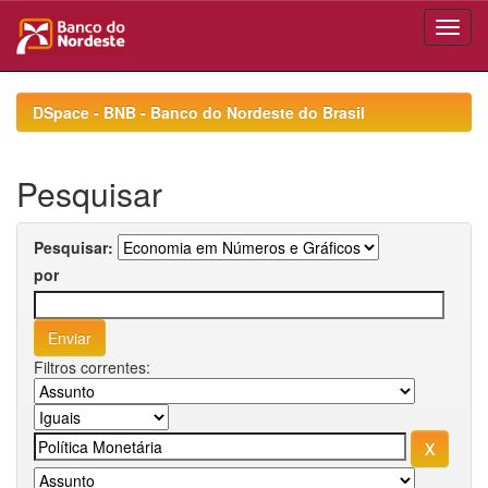
Skip
navigation
DSpace - BNB - Banco do Nordeste do Brasil
Pesquisar
Pesquisar:
por
Filtros correntes: