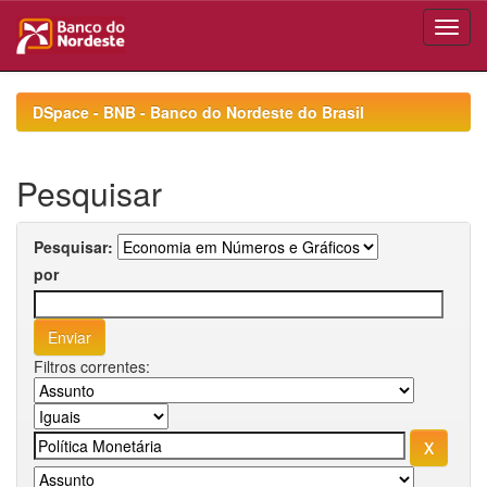
Skip
navigation
DSpace - BNB - Banco do Nordeste do Brasil
Pesquisar
Pesquisar:
por
Filtros correntes: