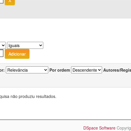
or:
Por ordem
Autores/Regi
quisa não produziu resultados.
DSpace Software
Copyrig