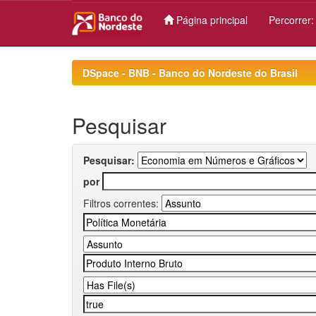
Página principal
Percorrer
Skip
navigation
DSpace - BNB - Banco do Nordeste do Brasil
Pesquisar
Pesquisar:
por
Filtros correntes: