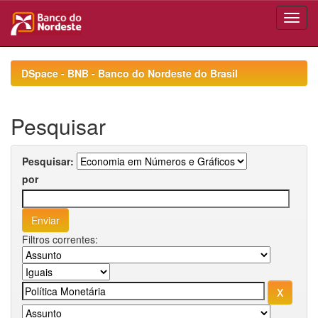
Skip
navigation
DSpace - BNB - Banco do Nordeste do Brasil
Pesquisar
Pesquisar:
por
Filtros correntes: