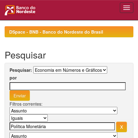
Skip
navigation
DSpace - BNB - Banco do Nordeste do Brasil
Pesquisar
Pesquisar:
por
Filtros correntes: