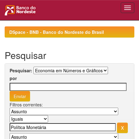
Skip
navigation
DSpace - BNB - Banco do Nordeste do Brasil
Pesquisar
Pesquisar:
por
Filtros correntes: