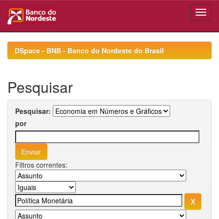
Skip
navigation
DSpace - BNB - Banco do Nordeste do Brasil
Pesquisar
Pesquisar:
por
Filtros correntes: