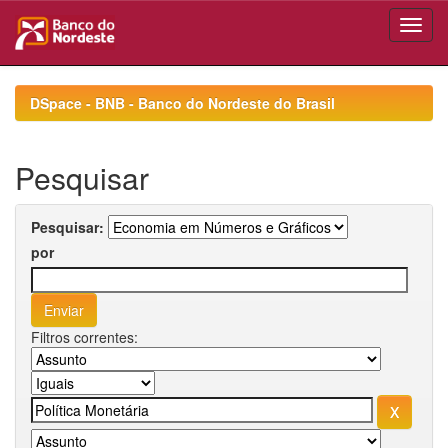
Skip
navigation
DSpace - BNB - Banco do Nordeste do Brasil
Pesquisar
Pesquisar:
por
Filtros correntes: