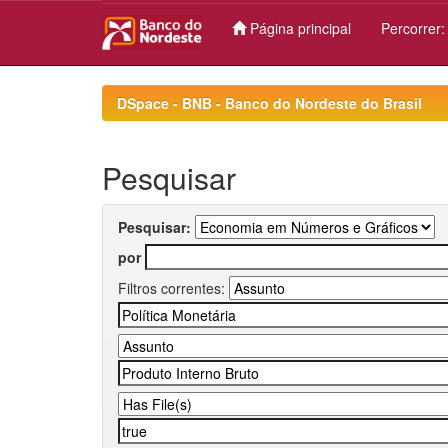
Página principal
Percorrer
Skip
navigation
DSpace - BNB - Banco do Nordeste do Brasil
Pesquisar
Pesquisar:
por
Filtros correntes: