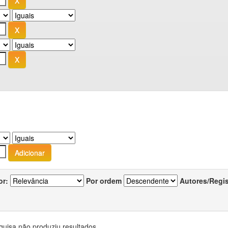
or:
Por ordem
Autores/Regi
quisa não produziu resultados.