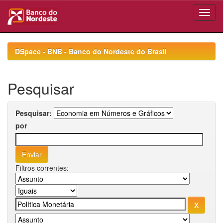
Skip
navigation
DSpace - BNB - Banco do Nordeste do Brasil
Pesquisar
Pesquisar:
por
Filtros correntes: