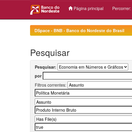
Página principal
Percorrer
Skip
navigation
DSpace - BNB - Banco do Nordeste do Brasil
Pesquisar
Pesquisar:
por
Filtros correntes: