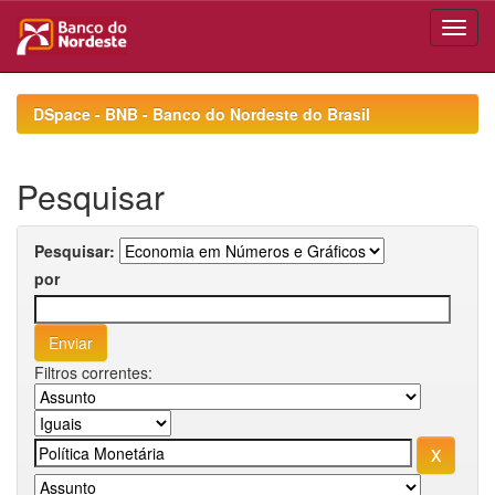
Skip
navigation
DSpace - BNB - Banco do Nordeste do Brasil
Pesquisar
Pesquisar:
por
Filtros correntes: