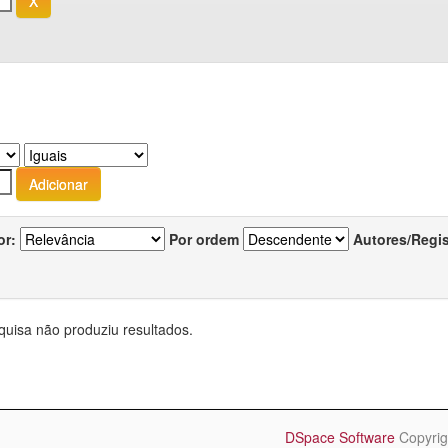
or:
Por ordem
Autores/Regi
quisa não produziu resultados.
DSpace Software
Copyrig