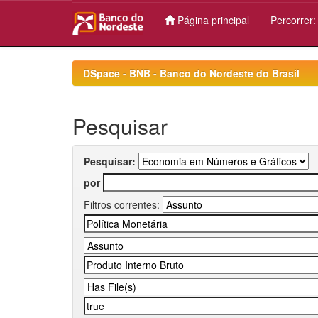
Página principal
Percorrer
Skip
navigation
DSpace - BNB - Banco do Nordeste do Brasil
Pesquisar
Pesquisar:
por
Filtros correntes: