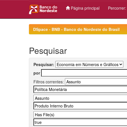
Página principal
Percorrer
Skip
navigation
DSpace - BNB - Banco do Nordeste do Brasil
Pesquisar
Pesquisar:
por
Filtros correntes: