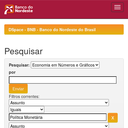
Skip
navigation
DSpace - BNB - Banco do Nordeste do Brasil
Pesquisar
Pesquisar:
por
Filtros correntes: