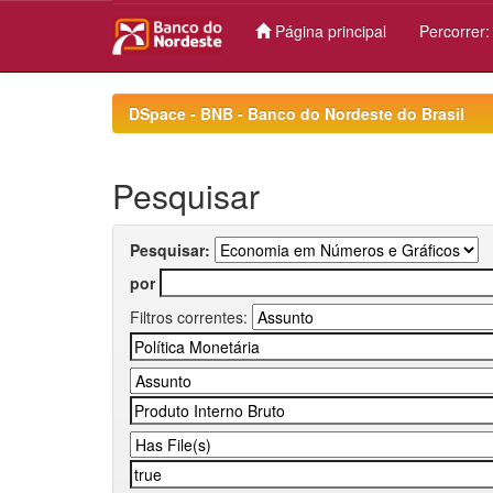
Página principal
Percorrer
Skip
navigation
DSpace - BNB - Banco do Nordeste do Brasil
Pesquisar
Pesquisar:
por
Filtros correntes: