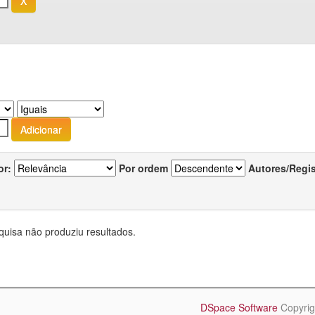
or:
Por ordem
Autores/Regi
quisa não produziu resultados.
DSpace Software
Copyrig