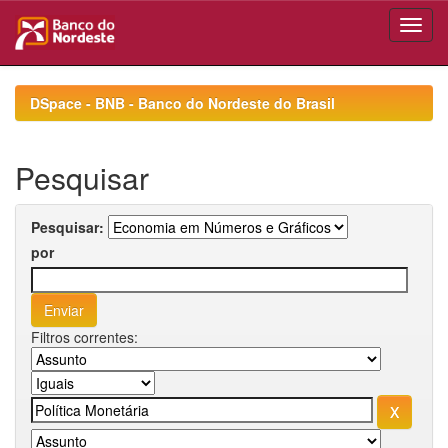
Skip
navigation
DSpace - BNB - Banco do Nordeste do Brasil
Pesquisar
Pesquisar:
por
Filtros correntes: