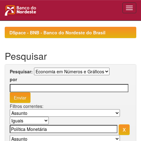
Skip
navigation
DSpace - BNB - Banco do Nordeste do Brasil
Pesquisar
Pesquisar:
por
Filtros correntes: