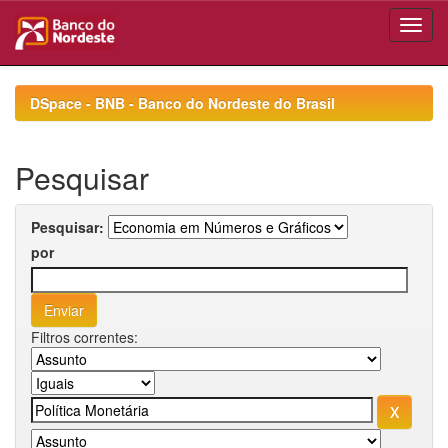
Skip
navigation
DSpace - BNB - Banco do Nordeste do Brasil
Pesquisar
Pesquisar:
por
Filtros correntes: