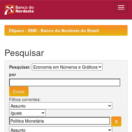
Skip
navigation
DSpace - BNB - Banco do Nordeste do Brasil
Pesquisar
Pesquisar:
por
Filtros correntes: