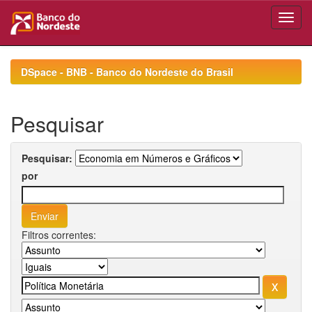
Skip
navigation
DSpace - BNB - Banco do Nordeste do Brasil
Pesquisar
Pesquisar:
por
Filtros correntes: