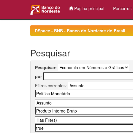
Página principal
Percorrer
Skip
navigation
DSpace - BNB - Banco do Nordeste do Brasil
Pesquisar
Pesquisar:
por
Filtros correntes: