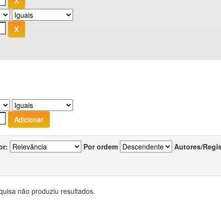
or:
Por ordem
Autores/Regi
quisa não produziu resultados.