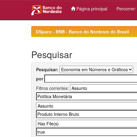
Página principal
Percorrer
Skip
navigation
DSpace - BNB - Banco do Nordeste do Brasil
Pesquisar
Pesquisar:
por
Filtros correntes: