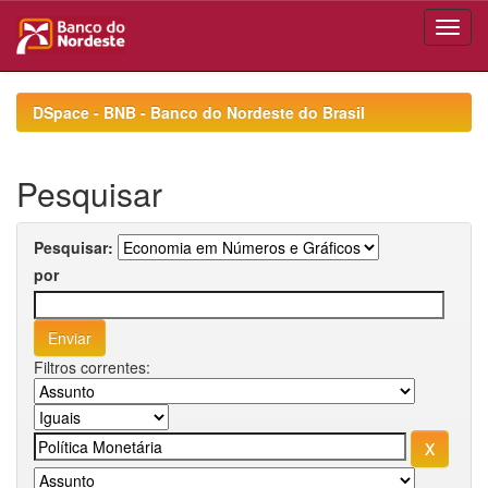
Skip
navigation
DSpace - BNB - Banco do Nordeste do Brasil
Pesquisar
Pesquisar:
por
Filtros correntes: