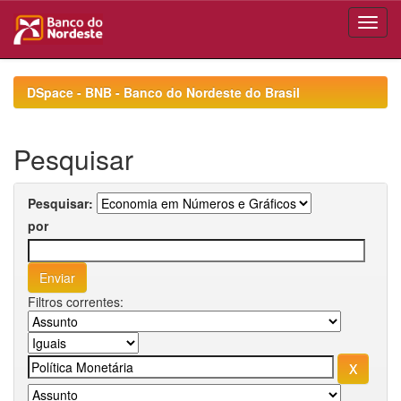
Skip
navigation
DSpace - BNB - Banco do Nordeste do Brasil
Pesquisar
Pesquisar:
por
Filtros correntes: