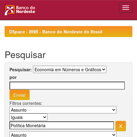
Skip
navigation
DSpace - BNB - Banco do Nordeste do Brasil
Pesquisar
Pesquisar:
por
Filtros correntes: