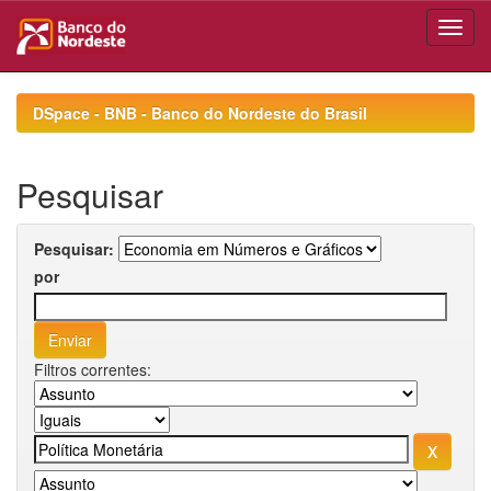
Skip
navigation
DSpace - BNB - Banco do Nordeste do Brasil
Pesquisar
Pesquisar:
por
Filtros correntes: