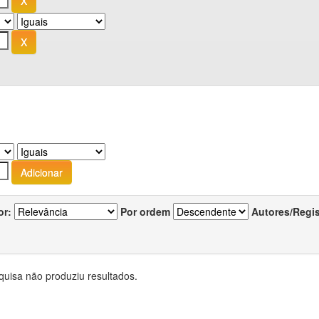
or:
Por ordem
Autores/Regi
quisa não produziu resultados.