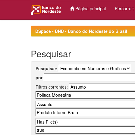
Página principal
Percorrer
Skip
navigation
DSpace - BNB - Banco do Nordeste do Brasil
Pesquisar
Pesquisar:
por
Filtros correntes: