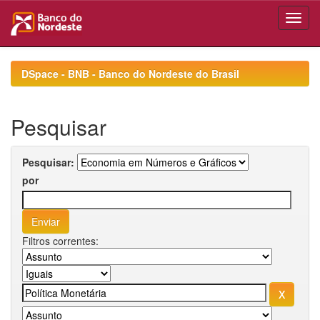
Skip
navigation
DSpace - BNB - Banco do Nordeste do Brasil
Pesquisar
Pesquisar:
por
Filtros correntes: