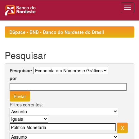
Skip
navigation
DSpace - BNB - Banco do Nordeste do Brasil
Pesquisar
Pesquisar:
por
Filtros correntes: