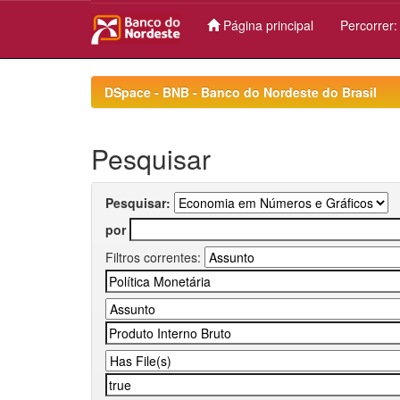
Página principal
Percorrer
Skip
navigation
DSpace - BNB - Banco do Nordeste do Brasil
Pesquisar
Pesquisar:
por
Filtros correntes: