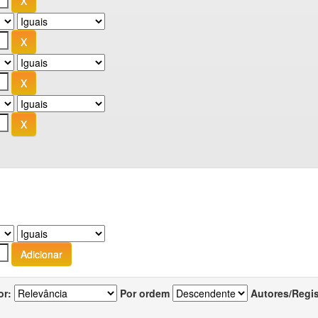
or:
Por ordem
Autores/Regi