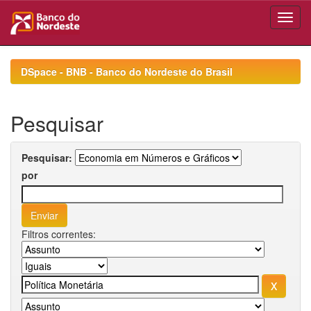
Skip
navigation
DSpace - BNB - Banco do Nordeste do Brasil
Pesquisar
Pesquisar:
por
Filtros correntes: