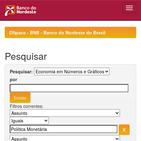
Skip
navigation
DSpace - BNB - Banco do Nordeste do Brasil
Pesquisar
Pesquisar:
por
Filtros correntes: