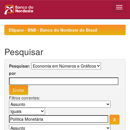
Skip
navigation
DSpace - BNB - Banco do Nordeste do Brasil
Pesquisar
Pesquisar:
por
Filtros correntes: