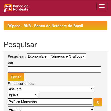
Skip
navigation
DSpace - BNB - Banco do Nordeste do Brasil
Pesquisar
Pesquisar:
por
Filtros correntes: