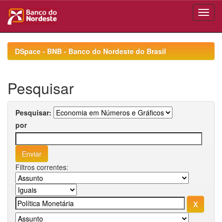
Skip
navigation
DSpace - BNB - Banco do Nordeste do Brasil
Pesquisar
Pesquisar:
por
Filtros correntes: