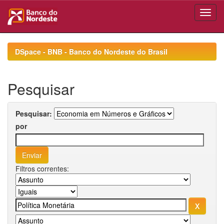
Skip
navigation
DSpace - BNB - Banco do Nordeste do Brasil
Pesquisar
Pesquisar:
por
Filtros correntes: