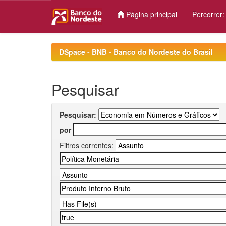
Página principal
Percorrer
Skip
navigation
DSpace - BNB - Banco do Nordeste do Brasil
Pesquisar
Pesquisar:
por
Filtros correntes: