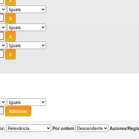
or:
Por ordem
Autores/Regi