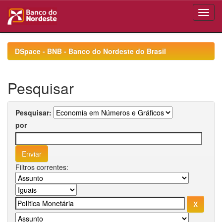
Skip
navigation
DSpace - BNB - Banco do Nordeste do Brasil
Pesquisar
Pesquisar:
por
Filtros correntes: