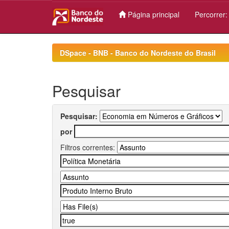
Página principal
Percorrer
Skip
navigation
DSpace - BNB - Banco do Nordeste do Brasil
Pesquisar
Pesquisar:
por
Filtros correntes: