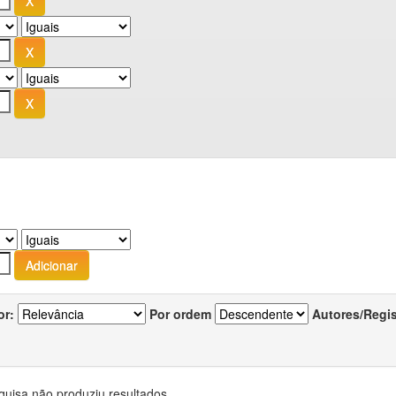
or:
Por ordem
Autores/Regi
quisa não produziu resultados.